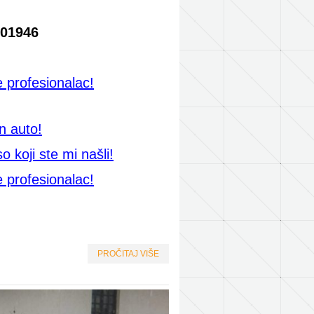
401946
 profesionalac!
n auto!
 koji ste mi našli!
 profesionalac!
PROČITAJ VIŠE