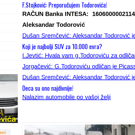
F.Stojković: Preporučujem Todorovića!
RAČUN Banka INTESA: 160600000211
Aleksandar Todorović
Dušan Sremčević: Aleksandar Todorović je
Koji je najbolji SUV za 10.000 evra?
I.Jevtić: Hvala vam g.Todoroviću za odliča
Jorgačević: G.Todoroviću odličan je Picasso
Dušan Sremčević: Aleksandar Todorović je
Deca su ono najdivnije!
Nalazim automobile po vašoj želji
govi