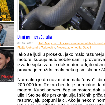
Dimi na meraču ulja
07. 07. 2026.
Auto Magazin
,
Hitna kupovina automobila - brzi odg
Pitajte Aleksandra Todorovića
,
Provera automobila
,
Saveti
Iako se ljudi u proseku, jako malo razumej
motore, kupuju automobile sami i proverava
izvade šipku za ulje dok motor radi, ili odv
provera je možda imala nekog smisla pre 30
Normalno je da nov motor malo “duva” i dim
200 000 km. Rekao bih da je normalno da d
motora. Kupci odrvrću čep sa motora dok isti
ulje!! Što se tiče prskanja ulja i sličnih prič
raspravljaju potpuni laici. Ako je nekom no