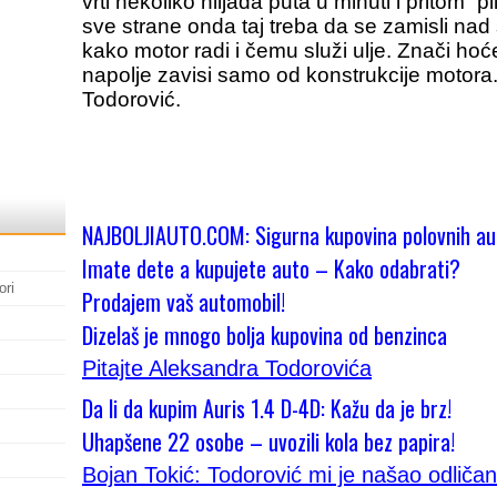
vrti nekoliko hiljada puta u minuti i pritom “pl
sve strane onda taj treba da se zamisli nad
kako motor radi i čemu služi ulje. Znači hoće 
napolje zavisi samo od konstrukcije motora
Todorović.
NAJBOLJIAUTO.COM: Sigurna kupovina polovnih au
Imate dete a kupujete auto – Kako odabrati?
ori
Prodajem vaš automobil!
Dizelaš je mnogo bolja kupovina od benzinca
Pitajte Aleksandra Todorovića
Da li da kupim Auris 1.4 D-4D: Kažu da je brz!
Uhapšene 22 osobe – uvozili kola bez papira!
Bojan Tokić: Todorović mi je našao odličan