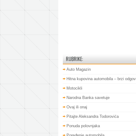
RUBRIKE:
Auto Magazin
Hitna kupovina automobila – brzi odgov
Motocikli
Narodna Banka savetuje
Ovaj ili onaj
Pitajte Aleksandra Todorovića
Ponuda polovnjaka
Poređenje automobila