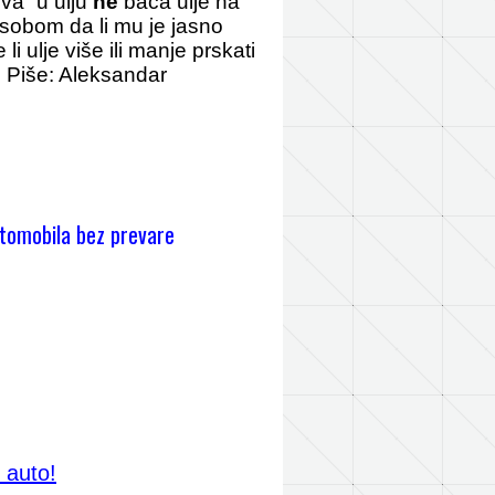
iva” u ulju
ne
baca ulje na
 sobom da li mu je jasno
li ulje više ili manje prskati
. Piše: Aleksandar
tomobila bez prevare
 auto!