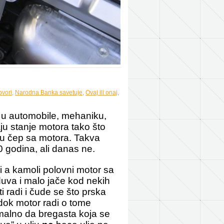
ovori
,
Narodna Banka savetuje
,
Ovaj ili onaj
,
u u automobile, mehaniku,
ju stanje motora tako što
rnu čep sa motora. Takva
 godina, ali danas ne.
i a kamoli polovni motor sa
uva i malo jače kod nekih
 radi i čude se što prska
a dok motor radi o tome
rmalno da bregasta koja se