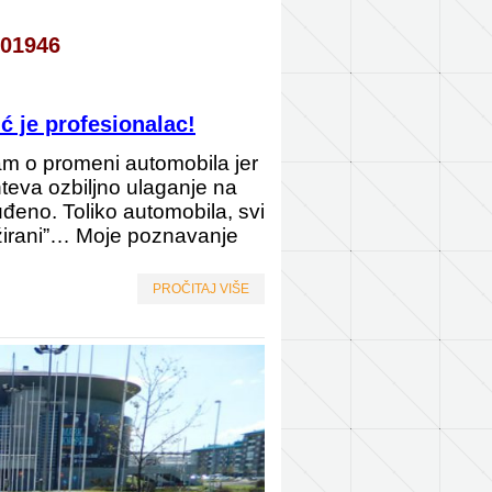
401946
 je profesionalac!
m o promeni automobila jer
eva ozbiljno ulaganje na
đeno. Toliko automobila, svi
ražirani”… Moje poznavanje
PROČITAJ VIŠE