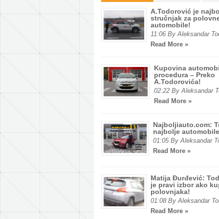
A.Todorović je najbo
stručnjak za polovn
automobile!
11:06 By Aleksandar To
Read More »
Kupovina automobi
procedura – Preko
A.Todorovića!
02:22 By Aleksandar T
Read More »
Najboljiauto.com: T
najbolje automobile
01:05 By Aleksandar T
Read More »
Matija Đurđević: To
je pravi izbor ako k
polovnjaka!
01:08 By Aleksandar To
Read More »