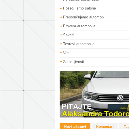
Posetili smo salone
Preporučujemo automobil
Provera automobila
Saveti
Testovi automobila
Vesti
Zanimljivosti
Novi tekstovi
Komentari
Ta