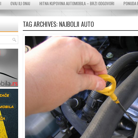
I
OVAJ ILI ONAJ
HITNA KUPOVINA AUTOMOBILA – BRZI ODGOVORI
PONUDA 
TAG ARCHIVES:
NAJBOLJI AUTO