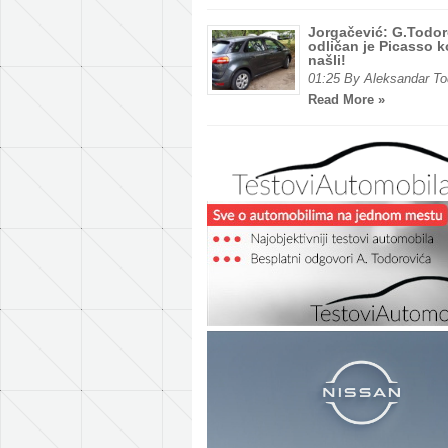
Jorgačević: G.Todo
odličan je Picasso ko
našli!
01:25 By Aleksandar To
Read More »