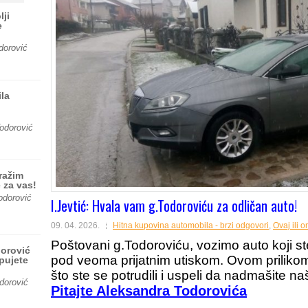
lji
e
dorović
la
odorović
ražim
 za vas!
odorović
I.Jevtić: Hvala vam g.Todoroviću za odličan auto!
09. 04. 2026.
Hitna kupovina automobila - brzi odgovori
,
Ovaj ili o
Poštovani g.Todoroviću, vozimo auto koji st
dorović
pod veoma prijatnim utiskom. Ovom priliko
upujete
što ste se potrudili i uspeli da nadmašite n
dorović
Pitajte Aleksandra Todorovića