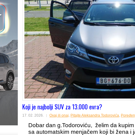
Koji je najbolji SUV za 13.000 evra?
17. 02. 2026.
Ovaj ili onaj
,
Pitajte Aleksandra Todorovića
,
Poređen
Dobar dan g.Todoroviću, želim da kupim
sa automatskim menjačem koji bi žena i 