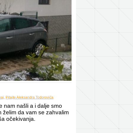
naj
,
Pitajte Aleksandra Todorovića
e nam našli a i dalje smo
m želim da vam se zahvalim
aša očekivanja.