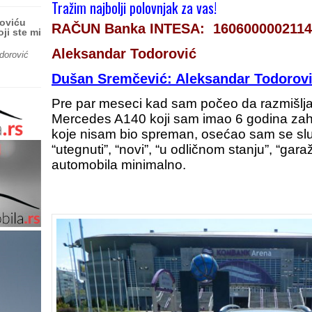
Tražim najbolji polovnjak za vas!
roviću
RAČUN Banka INTESA: 160600000211
ji ste mi
Aleksandar Todorović
dorović
Dušan Sremčević: Aleksandar Todorović
Pre par meseci kad sam počeo da razmišlja
Mercedes A140 koji sam imao 6 godina zaht
koje nisam bio spreman, osećao sam se slu
“utegnuti”, “novi”, “u odličnom stanju”, “ga
automobila minimalno.