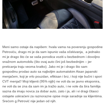
Meni samo ostaje da napišem: hvala vama na poverenju gospodine
Petroviću, drago mi je da sam ispunio vaša očekivanja, a jednako
mi je drago što će se vaša porodica voziti u bezbednom i dovoljno
snažnom automobilu (što ovaj auto čini još bezbednijim – jer
preticanja traju veoma kratko). Jako mi je i drago što sam
gospodinu prodao auto sa najboljim automatskim Aisan japanski
menjačem, koji je vrlo pouzdan, efikisan i brz, i koji nije bučni i spori
CVT menjač! Moji klijenti (95% njijh) ne voli da se javno eksponira,
ne voli da se zna da sam im ja tražio auto, i ne vole da šira familija
sazna da imaju novca za dobar auto, zato i ja, ali i vi dragi čitaoci
ostajete uskraćeni za raznorazne opise moje saradnje sa klijentima.
Srećom g.Petrović nije jedan od njih.