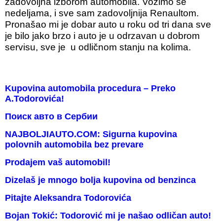
zadovoljna izborom automobila. Vozimo se
nedeljama, i sve sam zadovoljnija Renaultom.
Pronašao mi je dobar auto u roku od tri dana sve
je bilo jako brzo i auto je u odrzavan u dobrom
servisu, sve je u odličnom stanju na kolima.
Kupovina automobila procedura – Preko
A.Todorovića!
Поиск авто в Сербии
NAJBOLJIAUTO.COM: Sigurna kupovina
polovnih automobila bez prevare
Prodajem vaš automobil!
Dizelaš je mnogo bolja kupovina od benzinca
Pitajte Aleksandra Todorovića
Bojan Tokić: Todorović mi je našao odličan auto!