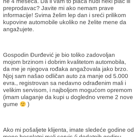
ne 4 meseca. Da li vam to plaća nudi neki plac ili
preprodavac? Javite mi ako nemam prave
informacije! Svima želim lep dan i sreći prilikom
kupovine automobile ukoliko ne želite mene da
angažujete.
Gospodin Đurđević je bio toliko zadovoljan
mojom brzinom i dobrim kvalitetom automobila,
da me je njegova rođaka angažovala jako brzo.
Njoj sam našao odličan auto za manje od 5.000
evra., registrovan sa nedavno odrađenim mali i
velikim servisom, i najboljom mogućom opremom
(imam ulaganje da kupi u dogledno vreme 2 nove
gume
)
Ako mi pošaljete klijenta, imate sledeće godine od
mene besplatni mali servis (i dodatnih godinu