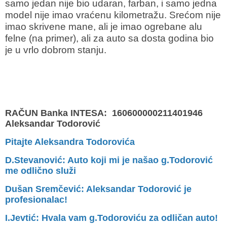
samo jedan nije bio udaran, farban, i samo jedna
model nije imao vraćenu kilometražu. Srećom nije
imao skrivene mane, ali je imao ogrebane alu
felne (na primer), ali za auto sa dosta godina bio
je u vrlo dobrom stanju.
RAČUN Banka INTESA: 160600000211401946
Aleksandar Todorović
Pitajte Aleksandra Todorovića
D.Stevanović: Auto koji mi je našao g.Todorović
me odlično služi
Dušan Sremčević: Aleksandar Todorović je
profesionalac!
I.Jevtić: Hvala vam g.Todoroviću za odličan auto!