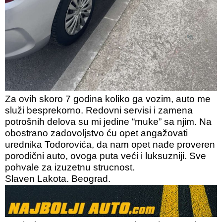
Za ovih skoro 7 godina koliko ga vozim, auto me
služi besprekorno. Redovni servisi i zamena
potrošnih delova su mi jedine “muke” sa njim. Na
obostrano zadovoljstvo ću opet angažovati
urednika Todorovića, da nam opet nađe proveren
porodični auto, ovoga puta veći i luksuzniji. Sve
pohvale za izuzetnu strucnost.
Slaven Lakota. Beograd.