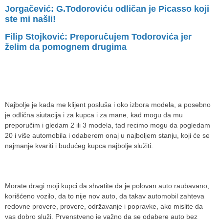
Jorgačević: G.Todoroviću odličan je Picasso koji
ste mi našli!
Filip Stojković: Preporučujem Todorovića jer
želim da pomognem drugima
Najbolje je kada me klijent posluša i oko izbora modela, a posebno
je odlična siutacija i za kupca i za mane, kad mogu da mu
preporučim i gledam 2 ili 3 modela, tad recimo mogu da pogledam
20 i više automobila i odaberem onaj u najboljem stanju, koji će se
najmanje kvariti i budućeg kupca najbolje služiti.
Morate dragi moji kupci da shvatite da je polovan auto raubavano,
korišćeno vozilo, da to nije nov auto, da takav automobil zahteva
redovne provere, provere, održavanje i popravke, ako mislite da
vas dobro služi. Prvenstveno je važno da se odabere auto bez