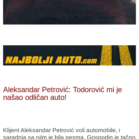
Aleksandar Petrović: Todorović mi je
našao odličan auto!
Klijent Aleksandar Petrović voli automobile, i
saradnja sa njim je bila pesma. Gospodin je tačno