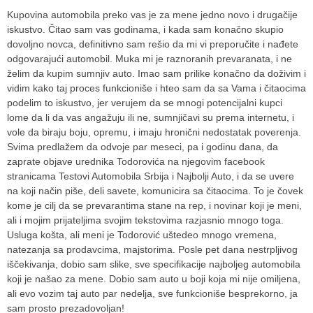
Kupovina automobila preko vas je za mene jedno novo i drugačije
iskustvo. Čitao sam vas godinama, i kada sam konačno skupio
dovoljno novca, definitivno sam rešio da mi vi preporučite i nađete
odgovarajući automobil. Muka mi je raznoranih prevaranata, i ne
želim da kupim sumnjiv auto. Imao sam prilike konačno da doživim i
vidim kako taj proces funkcioniše i hteo sam da sa Vama i čitaocima
podelim to iskustvo, jer verujem da se mnogi potencijalni kupci
lome da li da vas angažuju ili ne, sumnjičavi su prema internetu, i
vole da biraju boju, opremu, i imaju hronični nedostatak poverenja.
Svima predlažem da odvoje par meseci, pa i godinu dana, da
zaprate objave urednika Todorovića na njegovim facebook
stranicama Testovi Automobila Srbija i Najbolji Auto, i da se uvere
na koji način piše, deli savete, komunicira sa čitaocima. To je čovek
kome je cilj da se prevarantima stane na rep, i novinar koji je meni,
ali i mojim prijateljima svojim tekstovima razjasnio mnogo toga.
Usluga košta, ali meni je Todorović uštedeo mnogo vremena,
natezanja sa prodavcima, majstorima. Posle pet dana nestrpljivog
iščekivanja, dobio sam slike, sve specifikacije najboljeg automobila
koji je našao za mene. Dobio sam auto u boji koja mi nije omiljena,
ali evo vozim taj auto par nedelja, sve funkcioniše besprekorno, ja
sam prosto prezadovoljan!