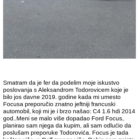
Smatram da je fer da podelim moje iskustvo
poslovanja s Aleksandrom Todorovicem koje je
bilo jos davne 2019. godine kada mi umesto
Focusa preporučio znatno jeftniji francuski
automobil, koji mi je i brzo našao: C4 1.6 hdi 2014
god..Meni se malo više dopadao Ford Focus,
planirao sam njega da kupim, ali sam odlućio da
poslušam preporuke Todorovića. Focus je tada