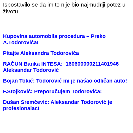
Ispostavilo se da im to nije bio najmudriji potez u
životu.
Kupovina automobila procedura – Preko
A.Todorovića!
Pitajte Aleksandra Todorovića
RAČUN Banka INTESA: 160600000211401946
Aleksandar Todorović
Bojan Tokić: Todorović mi je našao odličan auto!
F.Stojković: Preporučujem Todorovića!
Dušan Sremčević: Aleksandar Todorović je
profesionalac!