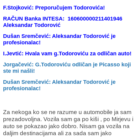
F.Stojković: Preporučujem Todorovića!
RAČUN Banka INTESA: 160600000211401946
Aleksandar Todorović
Dušan Sremčević: Aleksandar Todorović je
profesionalac!
I.Jevtić: Hvala vam g.Todoroviću za odličan auto!
Jorgačević: G.Todoroviću odličan je Picasso koji
ste mi našli!
Dušan Sremčević: Aleksandar Todorović je
profesionalac!
Za nekoga ko se ne razume u automobile ja sam
prezadovoljna. Vozila sam ga po kiši , po Mirjevu i
auto se pokazao jako dobro. Nisam ga vozila na
daljim destinacijama ali za sada sam jako