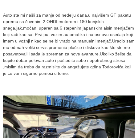
Auto ste mi našli za manje od nedelju dana,u najvišem GT paketu
opremu sa čuvenim 2.OHDI motorom i 180 konjskih
snaga.jak,moćan, uparen sa 6 stepenim japanskim aisin menjačem
koji radi kao sat.Prvi put vozim automatika i na osnovu osećaja koji
imam u vožnji nikad se ne bi vratio na manuelni menjač.Uradio sam
mu odmah veliki servis,promenio pločice i diskove kao što ste me
posavetovali i sada je spreman za nove avanture.Ukoliko želite da
kupite dobar polovan auto i poštedite sebe nepotrebnog stresa
,mislim da treba da razmislite da angažujete gdina Todorovića koji
je će vam sigurno pomoći u tome.