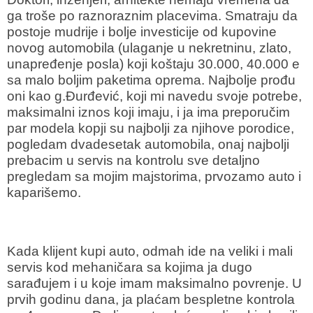
ga troše po raznoraznim placevima. Smatraju da
postoje mudrije i bolje investicije od kupovine
novog automobila (ulaganje u nekretninu, zlato,
unapređenje posla) koji koštaju 30.000, 40.000 e
sa malo boljim paketima oprema. Najbolje prođu
oni kao g.Đurđević, koji mi navedu svoje potrebe,
maksimalni iznos koji imaju, i ja ima preporučim
par modela kopji su najbolji za njihove porodice,
pogledam dvadesetak automobila, onaj najbolji
prebacim u servis na kontrolu sve detaljno
pregledam sa mojim majstorima, prvozamo auto i
kaparišemo.
Kada klijent kupi auto, odmah ide na veliki i mali
servis kod mehaničara sa kojima ja dugo
sarađujem i u koje imam maksimalno povrenje. U
prvih godinu dana, ja plaćam bespletne kontrola