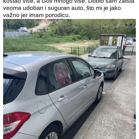
koštao više, a Golf mnogo više. Dobio sam zaista
veoma udoban i suguran auto, što mi je jako
važno jer imam porodicu.