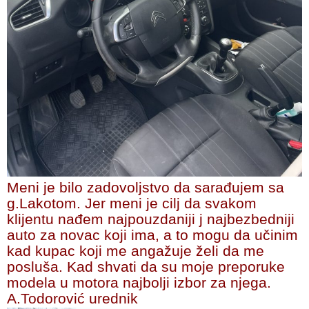
Meni je bilo zadovoljstvo da sarađujem sa
g.Lakotom. Jer meni je cilj da svakom
klijentu nađem najpouzdaniji j najbezbedniji
auto za novac koji ima, a to mogu da učinim
kad kupac koji me angažuje želi da me
posluša. Kad shvati da su moje preporuke
modela u motora najbolji izbor za njega.
A.Todorović urednik