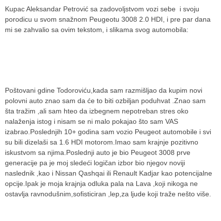
Kupac Aleksandar Petrović sa zadovoljstvom vozi sebe i svoju
porodicu u svom snažnom Peugeotu 3008 2.0 HDI, i pre par dana
mi se zahvalio sa ovim tekstom, i slikama svog automobila:
Poštovani gdine Todoroviću,kada sam razmišljao da kupim novi
polovni auto znao sam da će to biti ozbiljan poduhvat .Znao sam
šta tražim ,ali sam hteo da izbegnem nepotreban stres oko
nalaženja istog i nisam se ni malo pokajao što sam VAS
izabrao.Poslednjih 10+ godina sam vozio Peugeot automobile i svi
su bili dizelaši sa 1.6 HDI motorom.Imao sam krajnje pozitivno
iskustvom sa njima.Poslednji auto je bio Peugeot 3008 prve
generacije pa je moj sledeći logičan izbor bio njegov noviji
naslednik ,kao i Nissan Qashqai ili Renault Kadjar kao potencijalne
opcije.Ipak je moja krajnja odluka pala na Lava ,koji nikoga ne
ostavlja ravnodušnim,sofisticiran ,lep,za ljude koji traže nešto više.