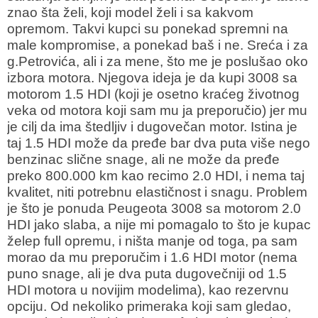
znao šta želi, koji model želi i sa kakvom
opremom. Takvi kupci su ponekad spremni na
male kompromise, a ponekad baš i ne. Sreća i za
g.Petrovića, ali i za mene, što me je poslušao oko
izbora motora. Njegova ideja je da kupi 3008 sa
motorom 1.5 HDI (koji je osetno kraćeg životnog
veka od motora koji sam mu ja preporučio) jer mu
je cilj da ima štedljiv i dugovečan motor. Istina je
taj 1.5 HDI može da pređe bar dva puta više nego
benzinac slične snage, ali ne može da pređe
preko 800.000 km kao recimo 2.0 HDI, i nema taj
kvalitet, niti potrebnu elastičnost i snagu. Problem
je što je ponuda Peugeota 3008 sa motorom 2.0
HDI jako slaba, a nije mi pomagalo to što je kupac
želep full opremu, i ništa manje od toga, pa sam
morao da mu preporučim i 1.6 HDI motor (nema
puno snage, ali je dva puta dugovečniji od 1.5
HDI motora u novijim modelima), kao rezervnu
opciju. Od nekoliko primeraka koji sam gledao,