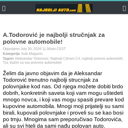
A.Todorović je najbolji stručnjak za
polovne automobile!
Objavljeno July 30, 2026 11:06am CEST
Kategorija
: Auto Magazin
Tagovi
: Aleksandar Todorović, Najbolji Citroen C4, najbolji polovni automobili,
Tra, tražim za vas polovne automobile
Želim da javno objavim da je Aleksandar
Todorović trenutno najbolji strucnjak za
polovnjake kod nas. Od njega možete dobiti brdo
dobrih, konkretnih saveta koji vam mogu uštedeti
mnogo novca, i koji vas mogu spasiti prevare kod
kupovine automobila. Mnogi moji prijatelji su sami
birali, kupovali polovnjake i proveli su se kao bosi
po trnju. Mnogima sam preporučivao Todorovića,
ali su svi hteli da sami nađu polovan auto.