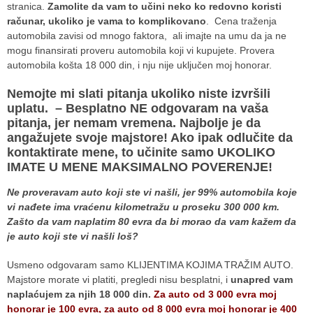
stranica.
Zamolite da vam to učini neko ko redovno koristi
računar, ukoliko je vama to komplikovano
. Cena traženja
automobila zavisi od mnogo faktora, ali imajte na umu da ja ne
mogu finansirati proveru automobila koji vi kupujete. Provera
automobila košta 18 000 din, i nju nije uključen moj honorar.
Nemojte mi slati pitanja ukoliko niste izvršili
uplatu.
–
Besplatno NE odgovaram na vaša
pitanja, jer nemam vremena. Najbolje je da
angažujete svoje majstore! Ako ipak odlučite da
kontaktirate mene, to učinite samo UKOLIKO
IMATE U MENE MAKSIMALNO POVERENJE!
Ne proveravam auto koji ste vi našli, jer 99% automobila koje
vi nađete ima vraćenu kilometražu u proseku 300 000 km.
Zašto da vam naplatim 80 evra da bi morao da vam kažem da
je auto koji ste vi našli loš?
Usmeno odgovaram samo KLIJENTIMA KOJIMA TRAŽIM AUTO.
Majstore morate vi platiti, pregledi nisu besplatni, i
unapred vam
naplaćujem za njih 18 000 din.
Za auto od 3 000 evra moj
honorar je 100 evra, za auto od 8 000 evra moj honorar je 400