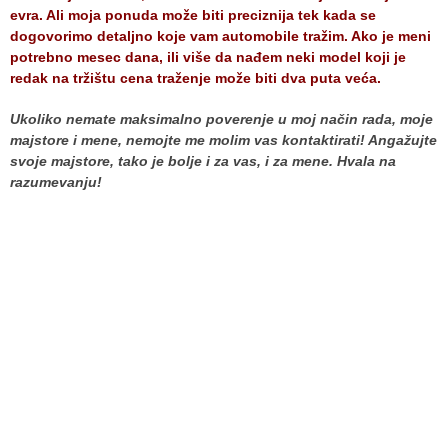
evra. Ali moja ponuda može biti preciznija tek kada se
dogovorimo detaljno koje vam automobile tražim. Ako je meni
potrebno mesec dana, ili više da nađem neki model koji je
redak na tržištu cena traženje može biti dva puta veća.
Ukoliko nemate maksimalno poverenje u moj način rada, moje
majstore i mene, nemojte me molim vas kontaktirati! Angažujte
svoje majstore, tako je bolje i za vas, i za mene. Hvala na
razumevanju!