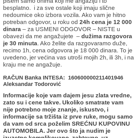
pišem samo onima koji me angažiju i to
besplatno. i za sve ostale koji imaju slične
nedoumice oko izbora vozila. Ako vam je hitno
potreban odgovor, u roku od
24h cena je 12 000
dinara
– za USMENI ODGOVOR – NISTE u
obavezi da me angažujete –
dužima razgovora
je 30 minuta
. Ako želite da razgovaramo duže,
recimo 1h, cena odgovora je 18 000 dinara. To je
uvedeno, jer većina vas utroši mojih 2h, ili 3h, i na
kraju me ne angažuje.
RAČUN Banka INTESA: 160600000211401946
Aleksandar Todorović
Informacije koje vam dajem jesu zlata vredne,
zato su i cene takve. Ukoliko smatrate vam
nije potrebno moje znanje, iskustvo, i
informacije sa tržišta iz prve ruke, mogu samo
da vam od srca poželim SREĆNU KUPOVINU
AUTOMOBILA. Jer ovo što ja nudim je
izuzetno komplikovano, zahtevno, uz