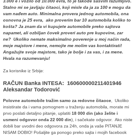
3.000 e i vozilo od 10.000 evra, to je takođe sasvim razumljivo.
Stalno mi se javljaju čitaoci, koji misle da ja za 100 e mogu da
vam nađem auto. Minimalna provera jednog automobila, ona
osnovna je 25 evra, ako proverim bar 10 automobila koliko to
košta? Ja znam da vi kupujete automobile preko sajtova
napamet, ali ozbiljan čovek proveri auto pre kupovine, zar
ne?
Ukoliko nemate maksimalno poverenje u moj način rada,
moje majstore i mene, nemojte me molim vas kontaktirati!
Angažujte svoje majstore, tako je bolje i za vas, i za mene.
Hvala na razumevanju!
Za korisnike iz Srbije:
RAČUN Banka INTESA: 160600000211401946
Aleksandar Todorović
Polovne automobile tražim samo za redovne čitaoce
, Ukoliko
insistirate da i vama pomognem u traženju automobila, morate mi
prvo poslati detaljno pitanje, uplatiti
18 000 din (ako želite i
usmeni odgovor onda 22 000 din
), i sačekate odgovor. Ako niste
dobili bar uvodni deo odgovora za 24h, onda ja vaše PITANJE
NISAM DOBIO! Pošaljite ga ponogo preko sajta i mojih facebook