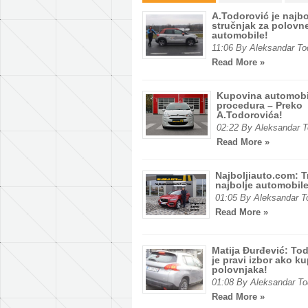
A.Todorović je najbo
stručnjak za polovn
automobile!
11:06 By Aleksandar To
Read More »
Kupovina automobi
procedura – Preko
A.Todorovića!
02:22 By Aleksandar T
Read More »
Najboljiauto.com: T
najbolje automobile
01:05 By Aleksandar T
Read More »
Matija Đurđević: To
je pravi izbor ako k
polovnjaka!
01:08 By Aleksandar To
Read More »