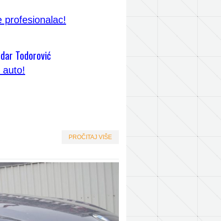
 profesionalac!
dar Todorović
 auto!
PROČITAJ VIŠE