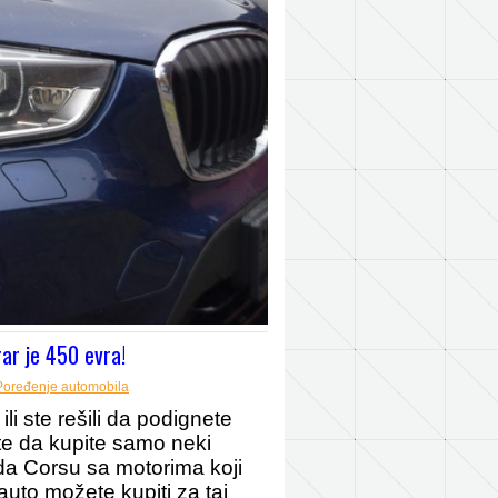
ar je 450 evra!
Poređenje automobila
li ste rešili da podignete
te da kupite samo neki
ožda Corsu sa motorima koji
uto možete kupiti za taj