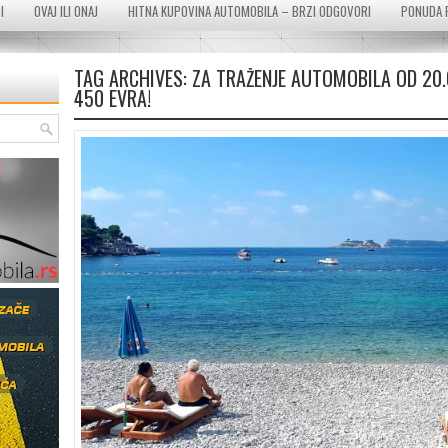
I
OVAJ ILI ONAJ
HITNA KUPOVINA AUTOMOBILA – BRZI ODGOVORI
PONUDA 
TAG ARCHIVES:
ZA TRAŽENJE AUTOMOBILA OD 20.
450 EVRA!