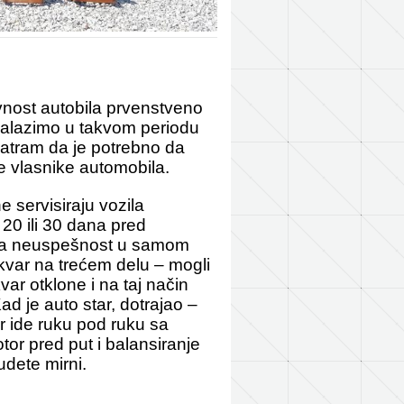
vnost autobila prvenstveno
nalazimo u takvom periodu
matram da je potrebno da
 vlasnike automobila.
 servisiraju vozila
 20 ili 30 dana pred
eka neuspešnost u samom
kvar na trećem delu – mogli
var otklone i na taj način
d je auto star, dotrajao –
r ide ruku pod ruku sa
or pred put i balansiranje
udete mirni.