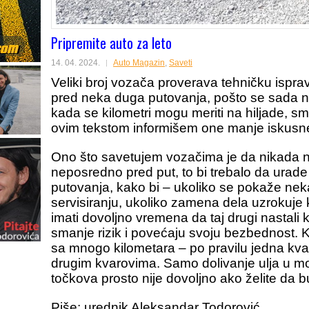
Pripremite auto za leto
14. 04. 2024.
Auto Magazin
,
Saveti
Veliki broj vozača proverava tehničku ispra
pred neka duga putovanja, pošto se sada 
kada se kilometri mogu meriti na hiljade, s
ovim tekstom informišem one manje iskusne
Ono što savetujem vozačima je da nikada ne
neposredno pred put, to bi trebalo da urade
putovanja, kako bi – ukoliko se pokaže n
servisiranju, ukoliko zamena dela uzrokuje 
imati dovoljno vremena da taj drugi nastali k
smanje rizik i povećaju svoju bezbednost. Ka
sa mnogo kilometara – po pravilu jedna kva
drugim kvarovima. Samo dolivanje ulja u mot
točkova prosto nije dovoljno ako želite da b
Piše: urednik Aleksandar Todorović