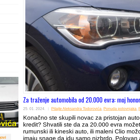
Za traženje automobila od 20.000 evra: moj honor
25. 01. 2024.
Pitajte Aleksandra Todorovića
,
Ponuda polovnjaka
,
Konačno ste skupili novac za pristojan auto i
kredit? Shvatili ste da za 20.000 evra može
rumunski ili kineski auto, ili maleni Clio m
imaju snage da idu samo nizbrdo. Polovan a
govi