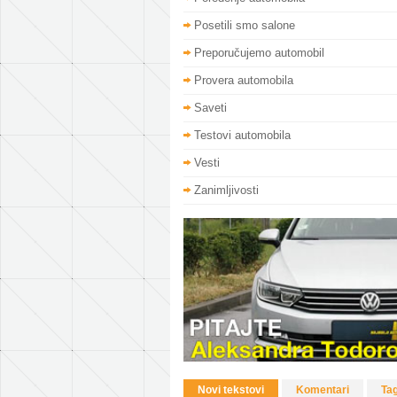
Posetili smo salone
Preporučujemo automobil
Provera automobila
Saveti
Testovi automobila
Vesti
Zanimljivosti
Novi tekstovi
Komentari
Ta