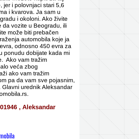
 jer i polovnjaci stari 5,6
ma i kvarova. Ja sam u
radu i okoloni. Ako živite
 da vozite u Beogradu, ili
ite može biti prebačen
aženja automobila koje ja
 evra, odnosno 450 evra za
nu ponudu dobijate kada mi
je. Ako vam tražim
 malo veća zbog
važi ako vam tražim
onom pa da vam sve pojasnim,
a. Glavni urednik Aleksandar
tomobila.rs.
01946 ,
Aleksandar
omobila