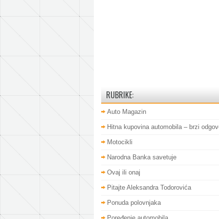
RUBRIKE:
Auto Magazin
Hitna kupovina automobila – brzi odgov
Motocikli
Narodna Banka savetuje
Ovaj ili onaj
Pitajte Aleksandra Todorovića
Ponuda polovnjaka
Poređenje automobila