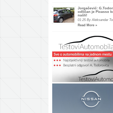
Jorgačević: G.Todo
odličan je Picasso ko
našli!
01:25 By Aleksandar To
Read More »