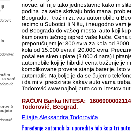
novac, ali nije tako jednostavno kako mislite,
lji
godina iza sebe skrivaju brdo mana, proble
e
Beogradu, i tražim za vas automobile u Beog
dorović
recimo u Subotici ili Nišu, i neugodno vam je
od Beograda do vašeg mesta, auto koji kup
kamionom tačnog ispred vaše kuće. Cena tr
la
preporučujem je: 300 evra za kola od 3000
kola od 15.000 evra ili 20.000 evra. Preciz
odorović
pošaljete sken uplate (3.000 dinara) i pitan
automobile koji je hibrdid cena traženje je
komplikovane provere stanja baterije. Isto 
ražim
automatik. Najbolje je da se čujemo telef
 za vas!
i da mi vi precizirate kakav auto vama treb
odorović
Todorović www.najboljiauto.com i testoviau
RAČUN Banka INTESA: 1606000002114
Todorović, Beograd.
dorović
upujete
Pitajte Aleksandra Todorovića
dorović
Poređenje automobila: uporedite bilo koja tri aut