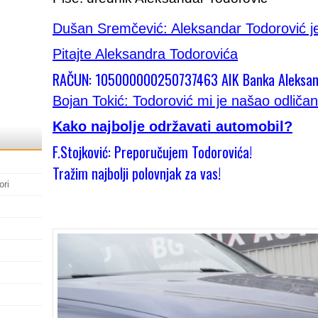
Dušan Sremčević: Aleksandar Todorović je
Pitajte Aleksandra Todorovića
RAČUN: 105000000250737463 AIK Banka Aleksan
Bojan Tokić: Todorović mi je našao odličan
Kako najbolje održavati automobil?
F.Stojković: Preporučujem Todorovića!
Tražim najbolji polovnjak za vas!
ori